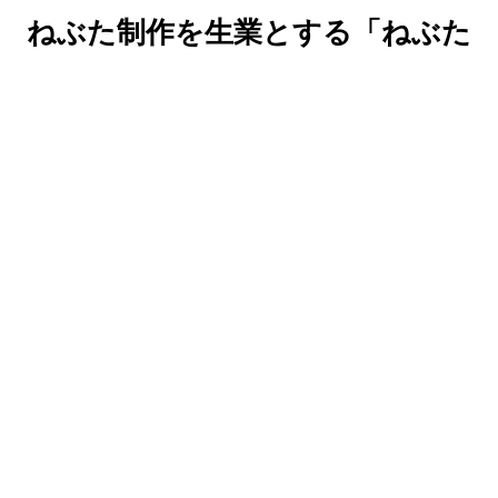
ねぶた制作を生業とする「ねぶた
師」が結成
ねぶたの技法や可能性を子どもたちに伝え、ねぶた文化を未来に
つないでいくため、
祭本番以外のねぶた制作の機会を拡大し、ねぶた制作者の育成環
境を充実するため、
ねぶた師たちが流派を超えて共働し、さまざまな事業に取り組ん
でいます。
ねぶた屋について
about